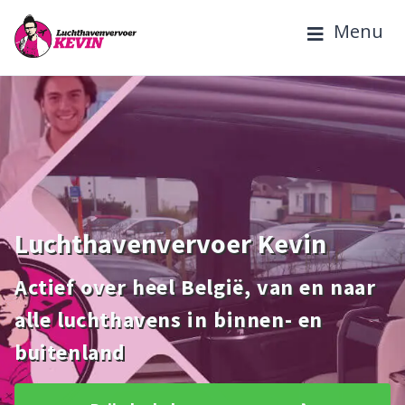
Menu
Luchthavenvervoer Kevin
Actief over heel België, van en naar
alle luchthavens in binnen- en
buitenland